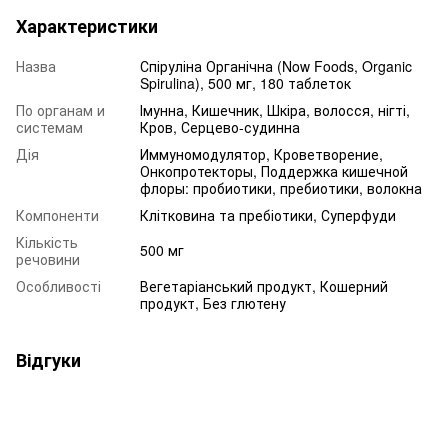
Характеристики
Назва
Спіруліна Органічна (Now Foods, Organic
Spirulina), 500 мг, 180 таблеток
По органам и
Імунна, Кишечник, Шкіра, волосся, нігті,
системам
Кров, Серцево-судинна
Дія
Иммуномодулятор, Кроветворение,
Онкопротекторы, Поддержка кишечной
флоры: пробиотики, пребиотики, волокна
Компоненти
Клітковина та пребіотики, Суперфуди
Кількість
500 мг
речовини
Особливості
Вегетаріанський продукт, Кошерний
продукт, Без глютену
Відгуки