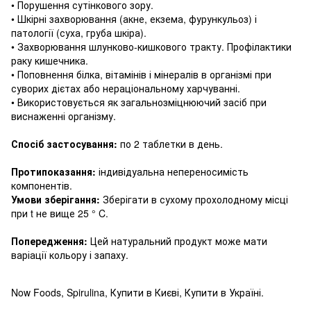
• Порушення сутінкового зору.
• Шкірні захворювання (акне, екзема, фурункульоз) і
патології (суха, груба шкіра).
• Захворювання шлунково-кишкового тракту.
Профілактики
раку кишечника.
• Поповнення білка, вітамінів і мінералів в організмі при
суворих дієтах або нераціональному харчуванні.
• Використовується як загальнозміцнюючий засіб при
виснаженні організму.
Спосіб застосування:
по 2 таблетки в день.
Протипоказання:
індивідуальна непереносимість
компонентів.
Умови зберігання:
Зберігати в сухому прохолодному місці
при t не вище 25 ° C.
Попередження:
Цей натуральний продукт може мати
варіації кольору і запаху.
Now Foods, Spirulina, Купити в Києві, Купити в Україні.