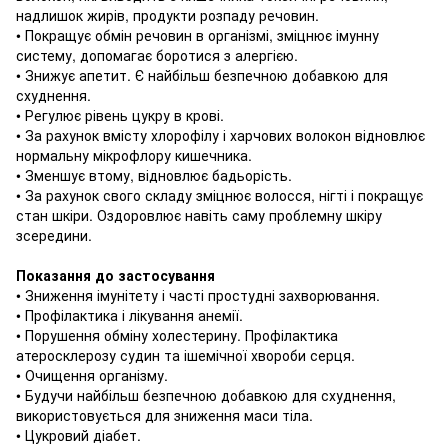
надлишок жирів, продукти розпаду речовин.
• Покращує обмін речовин в організмі, зміцнює імунну
систему, допомагає боротися з алергією.
• Знижує апетит.
Є найбільш безпечною добавкою для
схуднення.
• Регулює рівень цукру в крові.
• За рахунок вмісту хлорофілу і харчових волокон відновлює
нормальну мікрофлору кишечника.
• Зменшує втому, відновлює бадьорість.
• За рахунок свого складу зміцнює волосся, нігті і покращує
стан шкіри.
Оздоровлює навіть саму проблемну шкіру
зсередини.
Показання до застосування
• Зниження імунітету і часті простудні захворювання.
• Профілактика і лікування анемії.
• Порушення обміну холестерину.
Профілактика
атеросклерозу судин та ішемічної хвороби серця.
• Очищення організму.
• Будучи найбільш безпечною добавкою для схуднення,
використовується для зниження маси тіла.
• Цукровий діабет.