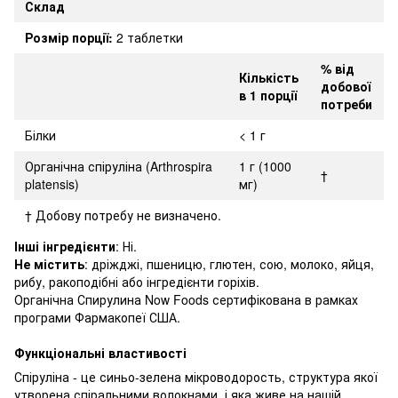
Склад
Розмір порції:
2 таблетки
% від
Кількість
добової
в 1 порції
потреби
Білки
< 1 г
Органічна спіруліна (Arthrospira
1 г (1000
†
platensis)
мг)
† Добову потребу не визначено.
Інші інгредієнти
: Ні.
Не містить
: дріжджі, пшеницю, глютен, сою, молоко, яйця,
рибу, ракоподібні або інгредієнти горіхів.
Органічна Спирулина Now Foods сертифікована в рамках
програми Фармакопеї США.
Функціональні властивості
Спіруліна - це синьо-зелена мікроводорость, структура якої
утворена спіральними волокнами, і яка живе на нашій