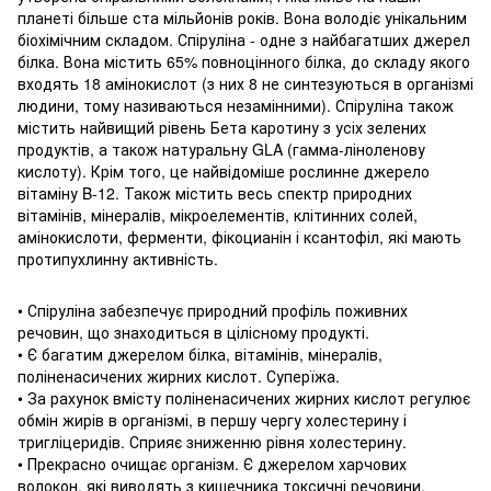
планеті більше ста мільйонів років.
Вона володіє унікальним
біохімічним складом.
Спіруліна - одне з найбагатших джерел
білка.
Вона містить 65% повноцінного білка, до складу якого
входять 18 амінокислот (з них 8 не синтезуються в організмі
людини, тому називаються незамінними).
Спіруліна також
містить найвищий рівень Бета каротину з усіх зелених
продуктів, а також натуральну GLA (гамма-ліноленову
кислоту).
Крім того, це найвідоміше рослинне джерело
вітаміну B-12.
Також містить весь спектр природних
вітамінів, мінералів, мікроелементів, клітинних солей,
амінокислоти, ферменти, фікоцианін і ксантофіл, які мають
протипухлинну активність.
• Спіруліна забезпечує природний профіль поживних
речовин, що знаходиться в цілісному продукті.
• Є багатим джерелом білка, вітамінів, мінералів,
поліненасичених жирних кислот.
Суперїжа.
• За рахунок вмісту поліненасичених жирних кислот регулює
обмін жирів в організмі, в першу чергу холестерину і
тригліцеридів.
Сприяє зниженню рівня холестерину.
• Прекрасно очищає організм.
Є джерелом харчових
волокон, які виводять з кишечника токсичні речовини,