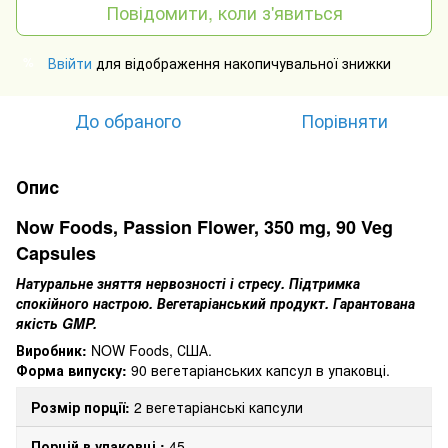
Повідомити, коли з'явиться
Ввійти
для відображення накопичувальної знижки
%
До обраного
Порівняти
Опис
Now Foods, Passion Flower, 350 mg, 90 Veg
Capsules
Натуральне зняття нервозності і стресу.
Підтримка
спокійного настрою.
Вегетаріанський продукт.
Гарантована
якість GMP.
Виробник:
NOW Foods, США.
Форма випуску:
90 вегетаріанських капсул в упаковці.
Розмір порції:
2 вегетаріанські капсули
Порцій в упаковці
:
45