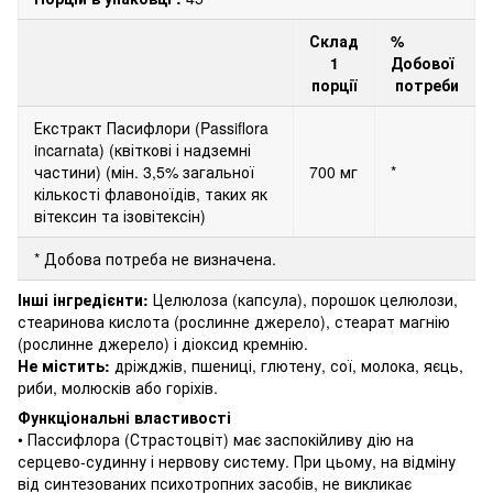
Склад
%
1
Добової
порції
потреби
Екстракт Пасифлори (Passiflora
incarnata) (квіткові і надземні
частини) (мін. 3,5% загальної
700 мг
*
кількості флавоноїдів, таких як
вітексин та ізовітексін)
* Добова потреба не визначена.
Інші інгредієнти:
Целюлоза (капсула), порошок целюлози,
стеаринова кислота (рослинне джерело), стеарат магнію
(рослинне джерело) і діоксид кремнію.
Не містить:
дріжджів, пшениці, глютену, сої, молока, яєць,
риби, молюсків або горіхів.
Функціональні властивості
• Пассифлора (Страстоцвіт) має заспокійливу дію на
серцево-судинну і нервову систему.
При цьому, на відміну
від синтезованих психотропних засобів, не викликає