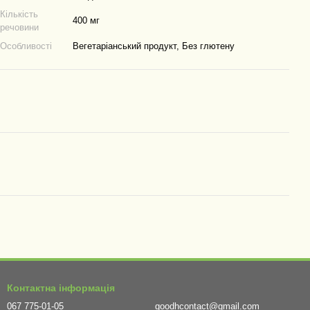
Кількість
400 мг
речовини
Особливості
Вегетаріанський продукт, Без глютену
Контактна інформація
067 775-01-05
goodhcontact@gmail.com