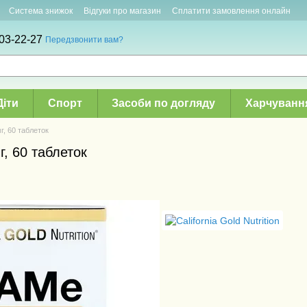
Система знижок
Відгуки про магазин
Сплатити замовлення онлайн
03-22-27
Передзвонити вам?
Діти
Спорт
Засоби по догляду
Харчуванн
мг, 60 таблеток
г, 60 таблеток