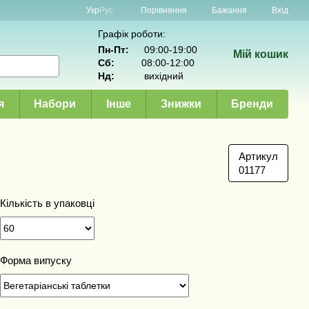
Порівняння
Укр
Рус
Бажання
Вхід
Графік роботи:
Пн-Пт:
09:00-19:00
Мій кошик
Сб:
08:00-12:00
Нд:
вихідний
я
Набори
Інше
Знижки
Бренди
Артикул
01177
Кількість в упаковці
Форма випуску