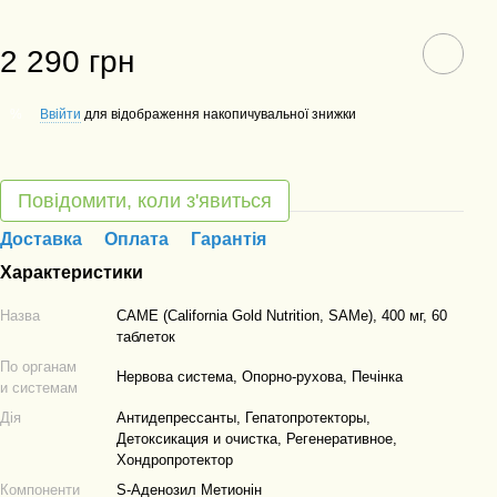
2 290 грн
Ввійти
для відображення накопичувальної знижки
%
Повідомити, коли з'явиться
Доставка
Оплата
Гарантія
Характеристики
Назва
САМЕ (California Gold Nutrition, SAMe), 400 мг, 60
таблеток
По органам
Нервова система, Опорно-рухова, Печінка
и системам
Дія
Антидепрессанты, Гепатопротекторы,
Детоксикация и очистка, Регенеративное,
Хондропротектор
Компоненти
S-Аденозил Метионін