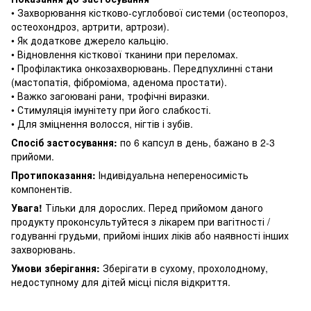
• Захворювання кістково-суглобової системи (остеопороз,
остеохондроз, артрити, артрози).
• Як додаткове джерело кальцію.
• Відновлення кісткової тканини при переломах.
• Профілактика онкозахворювань.
Передпухлинні стани
(мастопатія, фіброміома, аденома простати).
• Важко загоювані рани, трофічні виразки.
• Стимуляція імунітету при його слабкості.
• Для зміцнення волосся, нігтів і зубів.
Спосіб застосування:
по 6 капсул в день, бажано в 2-3
прийоми.
Протипоказання:
Індивідуальна непереносимість
компонентів.
Увага!
Тільки для дорослих.
Перед прийомом даного
продукту проконсультуйтеся з лікарем при вагітності /
годуванні грудьми, прийомі інших ліків або наявності інших
захворювань.
Умови зберігання:
Зберігати в сухому, прохолодному,
недоступному для дітей місці після відкриття.