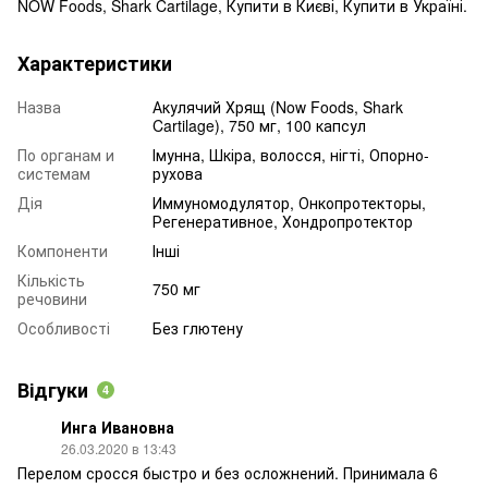
NOW Foods, Shark Cartilage, Купити в Києві, Купити в Україні.
Характеристики
Назва
Акулячий Хрящ (Now Foods, Shark
Cartilage), 750 мг, 100 капсул
По органам и
Імунна, Шкіра, волосся, нігті, Опорно-
системам
рухова
Дія
Иммуномодулятор, Онкопротекторы,
Регенеративное, Хондропротектор
Компоненти
Інші
Кількість
750 мг
речовини
Особливості
Без глютену
Відгуки
4
Инга Ивановна
26.03.2020 в 13:43
Перелом сросся быстро и без осложнений. Принимала 6