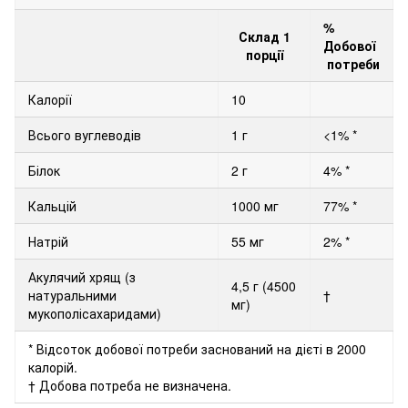
%
Склад 1
Добової
порції
потреби
Калорії
10
Всього вуглеводів
1 г
<1% *
Білок
2 г
4% *
Кальцій
1000 мг
77% *
Натрій
55 мг
2% *
Акулячий хрящ (з
4,5 г
(4500
натуральними
†
мг)
мукополісахаридами)
* Відсоток добової потреби заснований на дієті в 2000
калорій.
† Добова потреба не визначена.