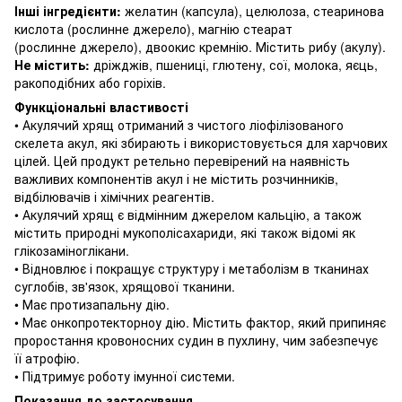
Інші інгредієнти:
желатин (капсула), целюлоза, стеаринова
кислота (рослинне джерело), магнію стеарат
(рослинне джерело), двоокис кремнію.
Містить рибу (акулу).
Не містить:
дріжджів, пшениці, глютену, сої, молока, яєць,
ракоподібних або горіхів.
Функціональні властивості
• Акулячий хрящ отриманий з чистого ліофілізованого
скелета акул, які збирають і використовується для харчових
цілей.
Цей продукт ретельно перевірений на наявність
важливих компонентів акул і не містить розчинників,
відбілювачів і хімічних реагентів.
• Акулячий хрящ є відмінним джерелом кальцію, а також
містить природні мукополісахариди, які також відомі як
глікозаміноглікани.
• Відновлює і покращує структуру і метаболізм в тканинах
суглобів, зв'язок, хрящової тканини.
• Має протизапальну дію.
• Має онкопротекторноу дію.
Містить фактор, який припиняє
проростання кровоносних судин в пухлину, чим забезпечує
її атрофію.
• Підтримує роботу імунної системи.
Показання до застосування