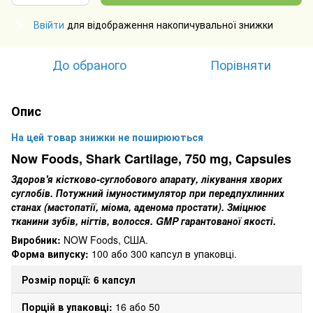
Ввійти
для відображення накопичувальної знижки
%
До обраного
Порівняти
Опис
На цей товар знижки не поширюються
Now Foods, Shark Cartilage, 750 mg, Capsules
Здоров'я кістково-суглобового апарату, лікування хворих
суглобів. Потужний імуностимулятор при передпухлинних
станах (мастопатії, міома, аденома простати). Зміцнює
тканини зубів, нігтів, волосся. GMP гарантованої якості.
Виробник:
NOW Foods, США.
Форма випуску:
100 або 300 капсул в упаковці.
Розмір порції: 6 капсул
Порцій в упаковці:
16 або 50