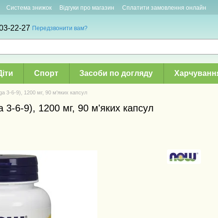
Система знижок
Відгуки про магазин
Сплатити замовлення онлайн
03-22-27
Передзвонити вам?
Діти
Спорт
Засоби по догляду
Харчуванн
 3-6-9), 1200 мг, 90 м'яких капсул
3-6-9), 1200 мг, 90 м'яких капсул