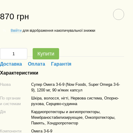
870 грн
Ввійти
для відображення накопичувальної знижки
%
Купити
Доставка
Оплата
Гарантія
Характеристики
Назва
Супер Омега 3-6-9 (Now Foods, Super Omega 3-6-
9), 1200 мг, 90 м'яких капсул
По органам
Шкіра, волосся, нігті, Нервова система, Опорно-
и системам
рухова, Серцево-судинна
Дія
Кардиопротекторы и ангиопротекторы,
Мембраностабилизирующее, Онкопротекторы,
Память, Хондропротектор
Компоненти
Омега 3-6-9