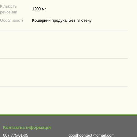
Кількість
1200 мг
речовини
Особливості
Кошерний продукт, Без глютену
Контактна інформація
067 775-01-05
goodhcontact@gmail.com