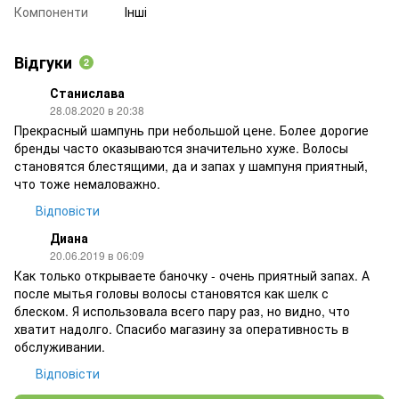
Компоненти
Інші
Відгуки
2
Станислава
28.08.2020 в 20:38
Прекрасный шампунь при небольшой цене. Более дорогие
бренды часто оказываются значительно хуже. Волосы
становятся блестящими, да и запах у шампуня приятный,
что тоже немаловажно.
Відповісти
Диана
20.06.2019 в 06:09
Как только открываете баночку - очень приятный запах. А
после мытья головы волосы становятся как шелк с
блеском. Я использовала всего пару раз, но видно, что
хватит надолго. Спасибо магазину за оперативность в
обслуживании.
Відповісти