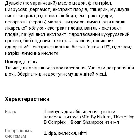
Дульсіс (помаранчевий) масло цедри, фітантріол,
цитрусові: (бергамот) екстракт плодів, гліцерин, мушмула
лист екстракт, гідролізат лобода, екстракт цедри,
пеларгонії: (герань) масло , цитрусові лимон, олія шавлії
лікарської, яблуко - екстракт плодів, ваніль - екстракт
плодів, пачулі лист екстракт, гідролізований кукурудзяний
протеїн, боб садовий - екстракт насіння, соняшник
однорічний - екстракт насіння, біотин (вітамін В7, гідроксид
натрію, лимонна кислота.
Попередження
Тільки для зовнішнього застосування.
Уникати потрапляння
в очі.
Зберігати в недоступному для дітей місці.
Характеристики
Назва
Шампунь для збільшення густоти
волосся, цитрус (Mild By Nature, Thickening
B-Complex + Biotin Shampoo) 414 мл
По органам и
Шкіра, волосся, нігті
системам