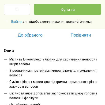
Купити
Ввійти
для відображення накопичувальної знижки
%
До обраного
Порівняти
Опис
Містить B-комплекс + біотин для харчування волосся і
шкіри голови
З рослинними протеїнами киноа і льону для зміцнення
волосся
Суміш ефірних масел для підтримки нормального рівня
жирності волосся
Сік листя алое допомагає заспокоювати шкіру голови і
волосяні фолікули
pH- збалансований