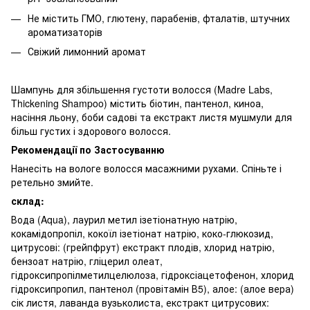
Не містить ГМО, глютену, парабенів, фталатів, штучних
ароматизаторів
Свіжий лимонний аромат
Шампунь для збільшення густоти волосся (Madre Labs,
Thickening Shampoo) містить біотин, пантенол, киноа,
насіння льону, боби садові та екстракт листя мушмули для
більш густих і здорового волосся.
Рекомендації по Застосуванню
Нанесіть на вологе волосся масажними рухами.
Спіньте і
ретельно змийте.
склад:
Вода (Aqua), лаурил метил ізетіонатную натрію,
кокамідопропіл, кокоїл ізетіонат натрію, коко-глюкозид,
цитрусові: (грейпфрут) екстракт плодів, хлорид натрію,
бензоат натрію, гліцерил олеат,
гідроксипропілметилцелюлоза, гідроксіацетофенон, хлорид
гідроксипропил, пантенол (провітамін В5), алое: (алое вера)
сік листя, лаванда вузьколиста, екстракт цитрусових: