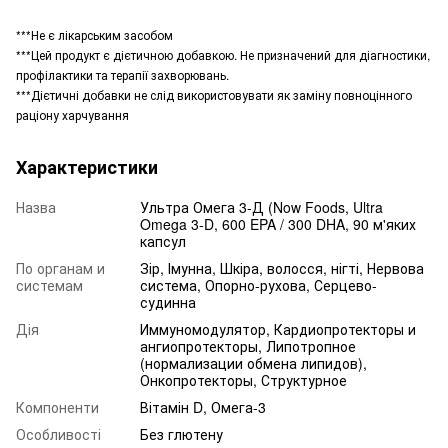
***Не є лікарським засобом
***Цей продукт є дієтичною добавкою. Не призначений для діагностики,
профілактики та терапії захворювань.
***Дієтичні добавки не слід використовувати як заміну повноцінного
раціону харчування
Характеристики
Назва
Ультра Омега 3-Д (Now Foods, Ultra
Omega 3-D, 600 EPA / 300 DHA, 90 м'яких
капсул
По органам и
Зір, Імунна, Шкіра, волосся, нігті, Нервова
системам
система, Опорно-рухова, Серцево-
судинна
Дія
Иммуномодулятор, Кардиопротекторы и
ангиопротекторы, Липотропное
(нормализации обмена липидов),
Онкопротекторы, Структурное
Компоненти
Вітамін D, Омега-3
Особливості
Без глютену