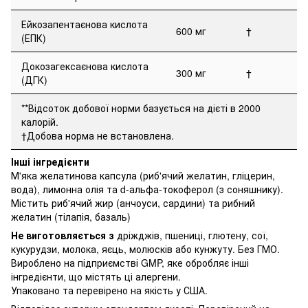
Ейкозапентаєнова кислота
600 мг
†
(ЕПК)
Докозагексаєнова кислота
300 мг
†
(ДГК)
**Відсоток добової норми базується на дієті в 2000
калорій.
†Добова норма не встановлена.
Інші інгредієнти
М'яка желатинова капсула (риб'ячий желатин, гліцерин,
вода), лимонна олія та d-альфа-токоферол (з соняшнику).
Містить риб'ячий жир (анчоуси, сардини) та рибний
желатин (тілапія, базаль)
Не виготовляється з
дріжджів, пшениці, глютену, сої,
кукурудзи, молока, яєць, молюсків або кунжуту. Без ГМО.
Вироблено на підприємстві GMP, яке обробляє інші
інгредієнти, що містять ці алергени.
Упаковано та перевірено на якість у США.