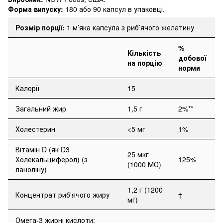
Форма випуску:
180 або 90 капсул в упаковці.
Розмір порції:
1 м’яка капсула
з риб’ячого
желатин
у
%
Кількість
добової
на порцію
норми
Калорії
15
Загальний жир
1,5 г
2%**
Холестерин
<5 мг
1%
Вітамін D (як D3
25 мкг
Холекальциферол) (з
125%
(1000 МО)
ланоліну)
1,2 г (1200
Концентрат риб'ячого жиру
†
мг)
Омега-3 жирні кислоти: