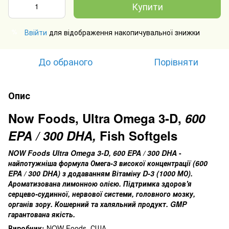
Купити
Ввійти
для відображення накопичувальної знижки
%
До обраного
Порівняти
Опис
Now Foods, Ultra Omega 3-D,
600
EPA
/ 300 DHA,
Fish Softgels
NOW
Foods
Ultra
Omega
3-
D
, 600 EPA
/ 300 DHA
-
найпотужніша формула Омега-3 високої концентрації (600
EPA
/ 300 DHA
) з додаванням Вітаміну D
-3 (1000 МО).
А
роматизована лимонною олією.
Підтрим
ка здоров'я
серцево-судинної
, нервової системи, головного мозку,
органів зору.
Кошерний та халяльний продукт.
GMP
гарантована якість.
Виробник:
NOW Foods, США.