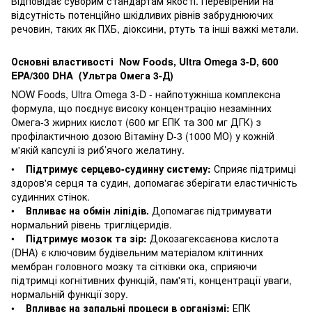
Відповідає суворим стандартам якості. Перевірений на
відсутність потенційно шкідливих рівнів забруднюючих
речовин, таких як ПХБ, діоксини, ртуть та інші важкі метали.
Основні властивості Now Foods, Ultra Omega 3-D, 600
EPA/300 DHA (Ультра Омега 3-Д)
NOW Foods, Ultra Omega 3-D - найпотужніша комплексна
формула, що поєднує високу концентрацію незамінних
Омега-3 жирних кислот (600 мг ЕПК та 300 мг ДГК) з
профілактичною дозою Вітаміну D-3 (1000 МО) у кожній
м'якій капсулі із риб’ячого желатину.
•
Підтримує серцево-судинну систему:
Сприяє підтримці
здоров'я серця та судин, допомагає зберігати еластичність
судинних стінок.
•
Впливає на обмін ліпідів.
Допомагає підтримувати
нормальний рівень тригліцеридів.
•
Підтримує мозок та зір:
Докозагексаєнова кислота
(DHA) є ключовим будівельним матеріалом клітинних
мембран головного мозку та сітківки ока, сприяючи
підтримці когнітивних функцій, пам'яті, концентрації уваги,
нормальній функції зору.
•
Впливає на запальні процеси в організмі:
ЕПК