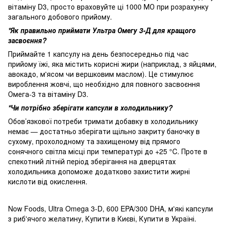
вітаміну D3, просто враховуйте ці 1000 МО при розрахунку
загального добового прийому.
*Як правильно приймати Ультра Омегу 3-Д для кращого
засвоєння?
Приймайте 1 капсулу на день безпосередньо під час
прийому їжі, яка містить корисні жири (наприклад, з яйцями,
авокадо, м'ясом чи вершковим маслом). Це стимулює
вироблення жовчі, що необхідно для повного засвоєння
Омега-3 та вітаміну D3.
*Чи потрібно зберігати капсули в холодильнику?
Обов’язкової потреби тримати добавку в холодильнику
немає — достатньо зберігати щільно закриту баночку в
сухому, прохолодному та захищеному від прямого
сонячного світла місці при температурі до +25 °C. Проте в
спекотний літній період зберігання на дверцятах
холодильника допоможе додатково захистити жирні
кислоти від окислення.
Now Foods, Ultra Omega 3-D, 600 EPA/300 DHA, м'які капсули
з риб'ячого желатину, Купити в Києві, Купити в Україні.