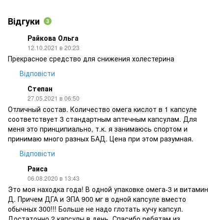
Відгуки
3
Райкова Ольга
12.10.2021 в 20:23
Прекрасное средство для снижения холестерина
Відповісти
Степан
27.05.2021 в 06:50
Отличный состав. Количество омега кислот в 1 капсуле
соответствует 3 стандартным аптечным капсулам. Для
меня это принципиально, т.к. я занимаюсь спортом и
принимаю много разных БАД. Цена при этом разумная.
Відповісти
Раиса
06.08.2020 в 13:43
Это моя находка года! В одной упаковке омега-3 и витамин
Д. Причем ДГА и ЭПА 900 мг в одной капсуле вместо
обычных 300!!! Больше не надо глотать кучу капсул.
Достаточно 2 капсулы в день. Спасибо ребятам из