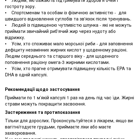
гостроту зору.
• Спортсменам та особам із фізичною активністю - для
швидшого відновлення суглобів та зв'язок після тренувань.
• Людей із підвищеною чутливістю шлунка - які не можуть
приймати звичайний риб'ячий жир через нудоту або
відрижку.
• Усім, хто споживає мало морської риби - для заповнення
дефіциту незамінних жирних кислот у щоденному раціоні.
Людям середнього та старшого віку - для щоденного
поповнення раціону омега-3 жирними кислотами.
• Усім, хто прагне отримувати підвищену кількість EPA та
DHA в одній капсулі.
Рекомендації щодо застосування
Приймати по 1 м’якій капсулі 1 раз на день під час їди. Жирні
страви можуть покращити засвоєння.
Застереження та протипоказання
Тільки для дорослих. Проконсультуйтеся з лікарем, якщо ви
вагітні/годуєте грудьми, приймаєте ліки або маєте
захворювання.
У цьому продукті можуть спостерігатися природні зміни