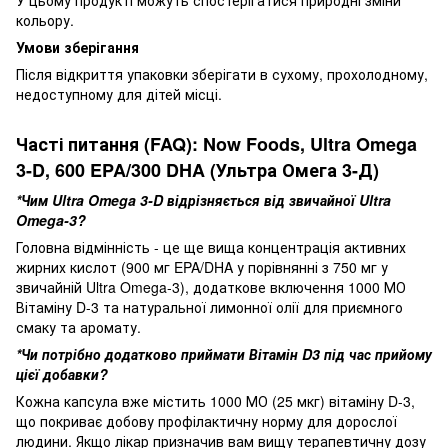
кольору.
Умови зберігання
Після відкриття упаковки зберігати в сухому, прохолодному,
недоступному для дітей місці.
Часті питання (FAQ):
Now Foods, Ultra Omega
3-D, 600 EPA/300 DHA (Ультра Омега 3-Д)
*Чим Ultra Omega 3-D відрізняється від звичайної Ultra
Omega-3?
Головна відмінність - це ще вища концентрація активних
жирних кислот (900 мг EPA/DHA у порівнянні з 750 мг у
звичайній Ultra Omega-3), додаткове включення 1000 МО
Вітаміну D-3 та натуральної лимонної олії для приємного
смаку та аромату.
*Чи потрібно додатково приймати Вітамін D3 під час прийому
цієї добавки?
Кожна капсула вже містить 1000 МО (25 мкг) вітаміну D-3,
що покриває добову профілактичну норму для дорослої
людини. Якщо лікар призначив вам вищу терапевтичну дозу