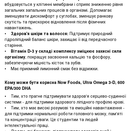
вбудовується у клітинні мембрани і сприяє зниженню рівня
загальних запальних процесів в організмі. Допомагає
зменшувати дискомфорт у суглобах, зменшує ранкову
скутість та прискорює відновлення після фізичних
навантажень.
•
Здоров'я шкіри та волосся:
Підтримує природний
гідроліпідний баланс шкіри, захищає її від передчасного
старіння.
•
Вітамін D-3 у складі комплексу зміцнює захисні сили
організму
, покращує засвоєння кальцію та фосфору,
забезпечуючи міцність кісток та зубів.
• Має приємний лимонний смак без відрижки.
Кому може бути корисна Now Foods, Ultra Omega 3-D, 600
EPA/300 DHA
• Тим, хто прагне підтримувати здоров'я серцево-судинної
системи - для підтримки здорового ліпідного профілю крові.
• Тим, хто має високі розумові та емоційні навантаження -
для підтримки нормальної роботи головного мозку, пам'яті
та концентрації уваги. Це студентии та людей
інтелектуальної праці.
• Людям, які бажають підтримувати здоров'я очей і